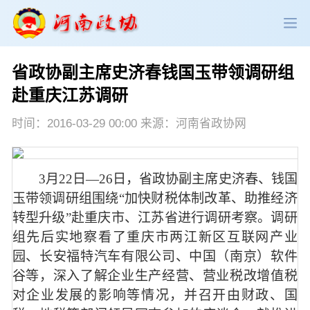
省政协副主席史济春钱国玉带领调研组
政协领导
政协新闻
政协机构
赴重庆江苏调研
政协党建
政协工作
会议活动
时间：2016-03-29 00:00 来源：河南省政协网
委员履职
政协论坛
专委会工作
3月22日—26日，省政协副主席史济春、钱国
党派团体
市县政协
专题荟萃
玉带领调研组围绕“加快财税体制改革、助推经济
转型升级”赴重庆市、江苏省进行调研考察。调研
组先后实地察看了重庆市两江新区互联网产业
园、长安福特汽车有限公司、中国（南京）软件
谷等，深入了解企业生产经营、营业税改增值税
对企业发展的影响等情况，并召开由财政、国