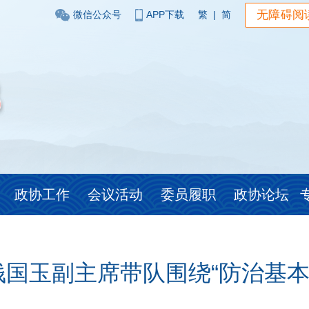
无障碍阅
微信公众号
APP下载
繁
|
简
政协工作
会议活动
委员履职
政协论坛
钱国玉副主席带队围绕“防治基