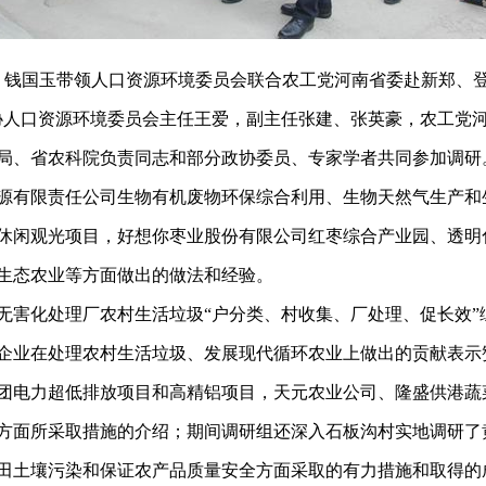
健、钱国玉带领人口资源环境委员会联合农工党河南省委赴新郑、
协人口资源环境委员会主任王爱，副主任张建、张英豪，农工党
局、省农科院负责同志和部分政协委员、专家学者共同参加调研
源有限责任公司生物有机废物环保综合利用、生物天然气生产和
休闲观光项目，好想你枣业股份有限公司红枣综合产业园、透明
生态农业等方面做出的做法和经验。
无害化处理厂农村生活垃圾“户分类、村收集、厂处理、促长效”
企业在处理农村生活垃圾、发展现代循环农业上做出的贡献表示
团电力超低排放项目和高精铝项目，天元农业公司、隆盛供港蔬
方面所采取措施的介绍；期间调研组还深入石板沟村实地调研了
田土壤污染和保证农产品质量安全方面采取的有力措施和取得的