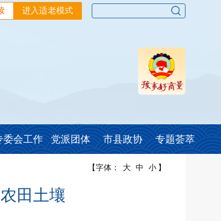
读
进入适老模式
专委会工作
党派团体
市县政协
专题荟萃
【字体：
大
中
小
】
本农田土壤