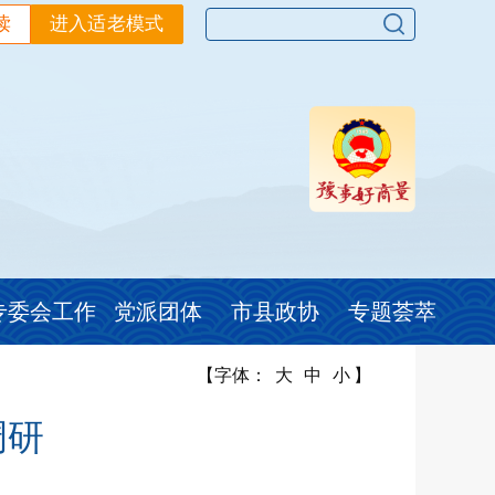
读
进入适老模式
专委会工作
党派团体
市县政协
专题荟萃
【字体：
大
中
小
】
调研