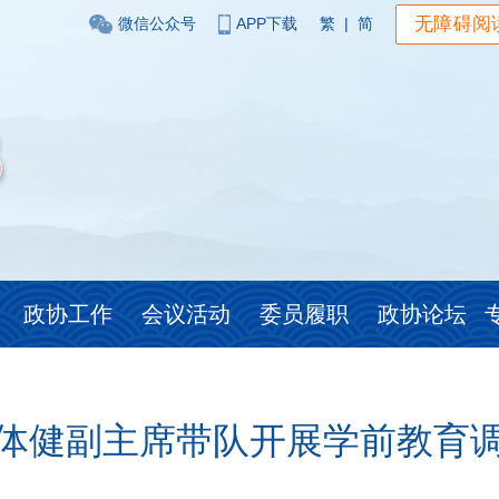
无障碍阅
微信公众号
APP下载
繁
|
简
政协工作
会议活动
委员履职
政协论坛
体健副主席带队开展学前教育