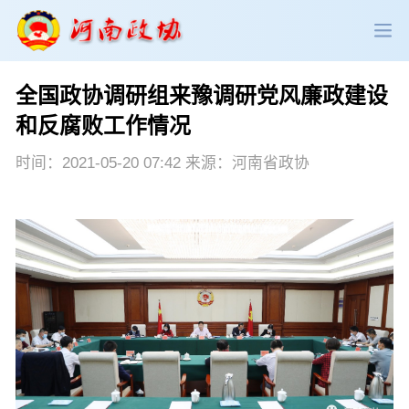
全国政协调研组来豫调研党风廉政建设
政协领导
政协新闻
政协机构
和反腐败工作情况
政协党建
政协工作
会议活动
时间：2021-05-20 07:42 来源：河南省政协
委员履职
政协论坛
专委会工作
党派团体
市县政协
专题荟萃