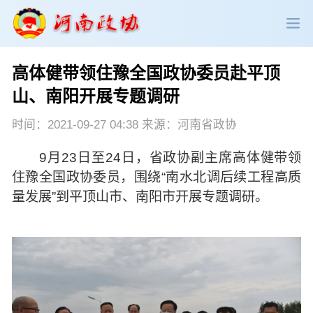
高体健带领住豫全国政协委员赴平顶
政协领导
政协新闻
政协机构
山、南阳开展专题调研
政协党建
政协工作
会议活动
时间：2021-09-27 04:38 来源：河南省政协
9月23日至24日，省政协副主席高体健带领
委员履职
政协论坛
专委会工作
住豫全国政协委员，围绕“南水北调后续工程高质
量发展”到平顶山市、南阳市开展专题调研。
党派团体
市县政协
专题荟萃