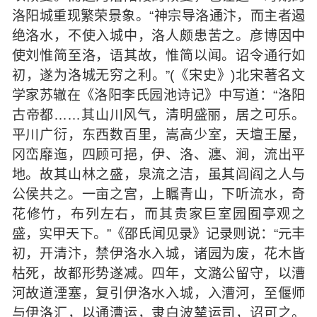
洛阳城重现繁荣景象。“神宗导洛通汴，而主者遏
绝洛水，不使入城中，洛人颇患苦之。彦博因中
使刘惟简至洛，语其故，惟简以闻。诏令通行如
初，遂为洛城无穷之利。”(《宋史》)北宋著名文
学家苏辙在《洛阳李氏园池诗记》中写道：“洛阳
古帝都……其山川风气，清明盛丽，居之可乐。
平川广衍，东西数百里，嵩高少室，天壇王屋，
冈峦靡迤，四顾可挹，伊、洛、瀍、涧，流出平
地。故其山林之盛，泉流之洁，虽其闾阎之人与
公侯共之。一亩之宫，上瞩青山，下听流水，奇
花修竹，布列左右，而其贵家巨室园囿亭观之
盛，实甲天下。”《邵氏闻见录》记录则说：“元丰
初，开清汴，禁伊洛水入城，诸园为废，花木皆
枯死，故都形势遂减。四年，文潞公留守，以漕
河故道湮塞，复引伊洛水入城，入漕河，至偃师
与伊洛汇，以通漕运，隶白波辇运司，诏可之。