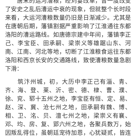
唐末的运河漕粮，经刘宴改革，曾一度改变
了安史之乱后漕运中衰的现象，但就整个长时段
来看，大运河漕粮数量仍旧是日渐减少。尤其是
在唐朝后期，藩镇割据严重影响了江淮通往东都
洛阳的漕运路线。如唐德宗建中年间，藩镇李正
己、李宝臣、田承嗣、梁崇义等雄踞山东、河
南、江南、河北等地，切断了江淮粮食运往东都
洛阳和西京长安的交通路线，致使漕粮数量急剧
下滑：
筑汴州城，初，大历中李正己有淄、青、
齐、海、登、莱、沂、密、德、棣、曹、濮、
徐、兖、郓十五州之地，李宝臣有恒、定、易、
赵、深、冀、沧七州之地，田承嗣有魏、博、
相、卫、洺、贝、澶七州之地，梁崇义有襄、
邓、均、房、复、郢六州之地，各聚兵数万，始
因叛乱得位，虽朝廷宠待加恩，心犹疑贰，皆连