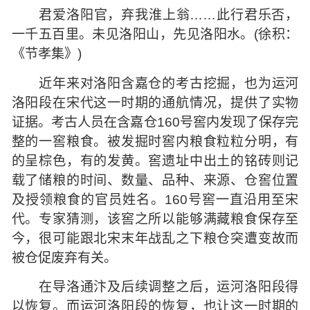
君爱洛阳官，弃我淮上翁……此行君乐否，
一千五百里。未见洛阳山，先见洛阳水。(徐积：
《节孝集》)
近年来对洛阳含嘉仓的考古挖掘，也为运河
洛阳段在宋代这一时期的通航情况，提供了实物
证据。考古人员在含嘉仓160号窖内发现了保存完
整的一窖粮食。被发掘时窖内粮食粒粒分明，有
的呈棕色，有的发黄。窖遗址中出土的铭砖则记
载了储粮的时间、数量、品种、来源、仓窖位置
及授领粮食的官员姓名。160号窖一直沿用至宋
代。专家猜测，该窖之所以能够满藏粮食保存至
今，很可能跟北宋末年战乱之下粮仓突遭变故而
被仓促废弃有关。
在导洛通汴及后续调整之后，运河洛阳段得
以恢复。而运河洛阳段的恢复，也让这一时期的