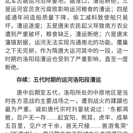
乱军占据运河沿岸要地，据淮口，漕运断绝；三
是运河官员贪污腐败影响运河粮食的漕运；四是
咸通年间造船质量下降，偷工减料致使船只易
坏，漕运遂废；五是唐末农民起义导致南方农业
遭到严重破坏，粮食缺乏，漕运断绝；六是唐末
藩镇割据，运河无法实现沟通南北的功能。覆巢
之下无完卵，作为隋唐大运河其中的一段，这一
时期的洛阳段漕运也受到了严重影响，直至一度
断绝。
存续：五代时期的运河洛阳段漕运
唐中后期至五代，洛阳所处的中原地区是当
时各方混战的主要战场之一，遭到战火的蹂躏也
最为严重。诚如唐代宗时刘晏就说过：“东都凋
敝，百户无一存……起宜阳、熊耳，虎牢、成皋
五百里，见户才千余，居无尺椽……兽游鬼哭”