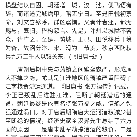
横盘结以自固。朝廷增一城，浚一池，便飞语有
辞，而诸道完城缮甲，略无宁日。至是田悦初禀
命，刘文喜殄除，群凶震惧。又奏计者还，都无
赐与，既归，皆构怨言。先是，汴州以城隘不容
众，请广之。至是，筑城。正己、田悦移兵于境
为备，故诏分汴、宋、滑为三节度，移京西防秋
兵九万二千人以镇关东。(《旧唐书》)
唐朝后期中央与藩镇之间壁垒森严，形成尾
大不掉之势，尤其是江淮地区的藩镇严重阻碍了
江南粮食漕运通道。《旧唐书·张万福传》记载，
李正己叛乱后进驻江淮，阻断了朝廷漕运的通
道，朝廷最终是依靠名将张万福之威，漕船才勉
强通过涡口。对于唐后期隋唐大运河漕粮减少甚
至断绝的情况，经济史家全汉昇先生总结了六方
面的原因：一是唐末乱军劫掠漕运的粮食；二是