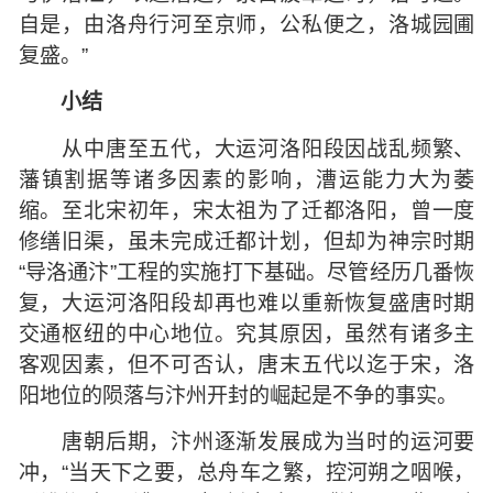
自是，由洛舟行河至京师，公私便之，洛城园圃
复盛。”
小结
从中唐至五代，大运河洛阳段因战乱频繁、
藩镇割据等诸多因素的影响，漕运能力大为萎
缩。至北宋初年，宋太祖为了迁都洛阳，曾一度
修缮旧渠，虽未完成迁都计划，但却为神宗时期
“导洛通汴”工程的实施打下基础。尽管经历几番恢
复，大运河洛阳段却再也难以重新恢复盛唐时期
交通枢纽的中心地位。究其原因，虽然有诸多主
客观因素，但不可否认，唐末五代以迄于宋，洛
阳地位的陨落与汴州开封的崛起是不争的事实。
唐朝后期，汴州逐渐发展成为当时的运河要
冲，“当天下之要，总舟车之繁，控河朔之咽喉，