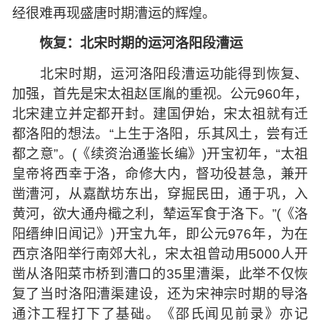
经很难再现盛唐时期漕运的辉煌。
恢复：北宋时期的运河洛阳段漕运
北宋时期，运河洛阳段漕运功能得到恢复、
加强，首先是宋太祖赵匡胤的重视。公元960年，
北宋建立并定都开封。建国伊始，宋太祖就有迁
都洛阳的想法。“上生于洛阳，乐其风土，尝有迁
都之意”。(《续资治通鉴长编》)开宝初年，“太祖
皇帝将西幸于洛，命修大内，督功役甚急，兼开
凿漕河，从嘉猷坊东出，穿掘民田，通于巩，入
黄河，欲大通舟檝之利，辇运军食于洛下。”(《洛
阳缙绅旧闻记》)开宝九年，即公元976年，为在
西京洛阳举行南郊大礼，宋太祖曾动用5000人开
凿从洛阳菜市桥到漕口的35里漕渠，此举不仅恢
复了当时洛阳漕渠建设，还为宋神宗时期的导洛
通汴工程打下了基础。《邵氏闻见前录》亦记