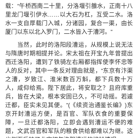
载：“午桥西南二十里，分洛堰引雒水，正南十八
里龙门堰引伊水……以大石为杠，互受二水。洛
水一支自厚载门入城，分诸园，复合一渠，由长
厦门以东以北入罗门，二水皆入于漕河。”
当然，此时的洛阳段漕运，从规模上说无法
与隋唐时期相提并论。宋太祖在开宝九年曾提出
西迁洛阳，遭到了铁骑左右厢都指挥使李怀忠等
人的反对，其中一条反对理由就是，“东京有汴渠
之漕，岁致江、淮米数百万斛，都下兵数十万
人，咸仰给焉。陛下居此，将安取之？且府库重
兵，皆在大梁，根本安固已久，不可动摇。若遽
迁都，臣实未见其便。”(《续资治通鉴长编》)东
京开封漕运方便，是百官、军队衣食的重要保
障，一旦迁都洛阳，立即会遇到漕运不便的难
题，文武百官和军队的粮食供给都难以为继。这