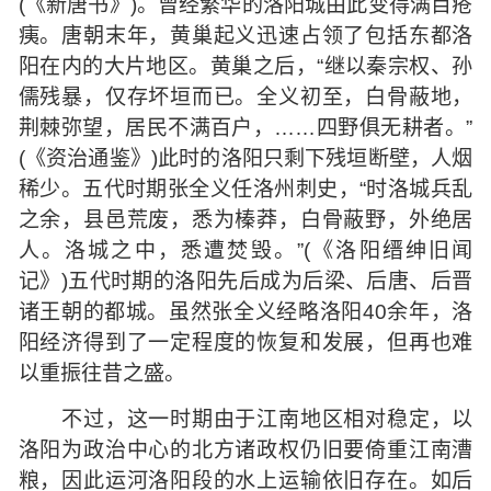
(《新唐书》)。曾经繁华的洛阳城由此变得满目疮
痍。唐朝末年，黄巢起义迅速占领了包括东都洛
阳在内的大片地区。黄巢之后，“继以秦宗权、孙
儒残暴，仅存坏垣而已。全义初至，白骨蔽地，
荆棘弥望，居民不满百户，……四野俱无耕者。”
(《资治通鉴》)此时的洛阳只剩下残垣断壁，人烟
稀少。五代时期张全义任洛州刺史，“时洛城兵乱
之余，县邑荒废，悉为榛莽，白骨蔽野，外绝居
人。洛城之中，悉遭焚毁。”(《洛阳缙绅旧闻
记》)五代时期的洛阳先后成为后梁、后唐、后晋
诸王朝的都城。虽然张全义经略洛阳40余年，洛
阳经济得到了一定程度的恢复和发展，但再也难
以重振往昔之盛。
不过，这一时期由于江南地区相对稳定，以
洛阳为政治中心的北方诸政权仍旧要倚重江南漕
粮，因此运河洛阳段的水上运输依旧存在。如后