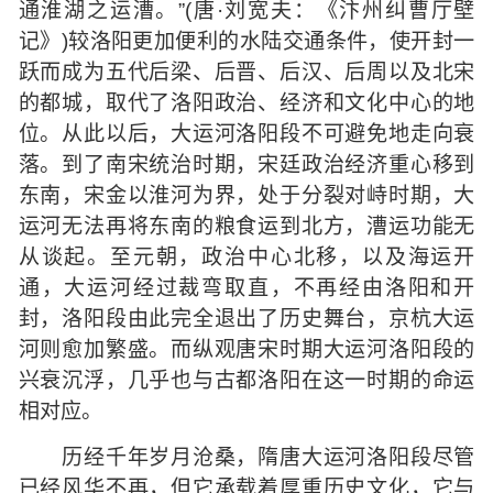
通淮湖之运漕。”(唐·刘宽夫：《汴州纠曹厅壁
记》)较洛阳更加便利的水陆交通条件，使开封一
跃而成为五代后梁、后晋、后汉、后周以及北宋
的都城，取代了洛阳政治、经济和文化中心的地
位。从此以后，大运河洛阳段不可避免地走向衰
落。到了南宋统治时期，宋廷政治经济重心移到
东南，宋金以淮河为界，处于分裂对峙时期，大
运河无法再将东南的粮食运到北方，漕运功能无
从谈起。至元朝，政治中心北移，以及海运开
通，大运河经过裁弯取直，不再经由洛阳和开
封，洛阳段由此完全退出了历史舞台，京杭大运
河则愈加繁盛。而纵观唐宋时期大运河洛阳段的
兴衰沉浮，几乎也与古都洛阳在这一时期的命运
相对应。
历经千年岁月沧桑，隋唐大运河洛阳段尽管
已经风华不再，但它承载着厚重历史文化，它与