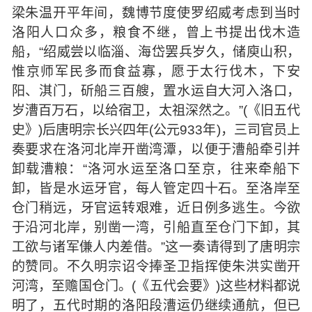
梁朱温开平年间，魏博节度使罗绍威考虑到当时
洛阳人口众多，粮食不继，曾上书提出伐木造
船，“绍威尝以临淄、海岱罢兵岁久，储庾山积，
惟京师军民多而食益寡，愿于太行伐木，下安
阳、淇门，斫船三百艘，置水运自大河入洛口，
岁漕百万石，以给宿卫，太祖深然之。”(《旧五代
史》)后唐明宗长兴四年(公元933年)，三司官员上
奏要求在洛河北岸开凿湾潭，以便于漕船牵引并
卸载漕粮：“洛河水运至洛口至京，往来牵船下
卸，皆是水运牙官，每人管定四十石。至洛岸至
仓门稍远，牙官运转艰难，近日例多逃生。今欲
于沿河北岸，别凿一湾，引船直至仓门下卸，其
工欲与诸军傔人内差借。”这一奏请得到了唐明宗
的赞同。不久明宗诏令捧圣卫指挥使朱洪实凿开
河湾，至赡国仓门。(《五代会要》)这些材料都说
明了，五代时期的洛阳段漕运仍继续通航，但已