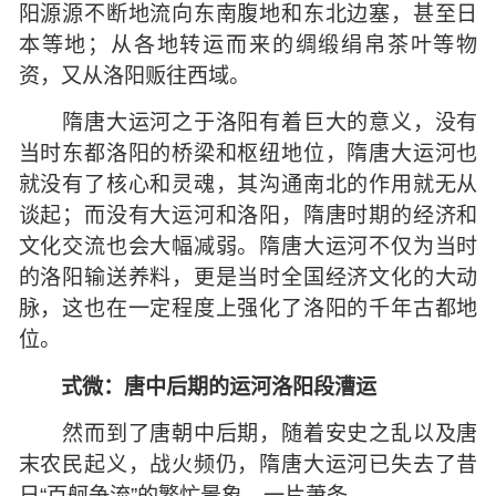
阳源源不断地流向东南腹地和东北边塞，甚至日
本等地；从各地转运而来的绸缎绢帛茶叶等物
资，又从洛阳贩往西域。
隋唐大运河之于洛阳有着巨大的意义，没有
当时东都洛阳的桥梁和枢纽地位，隋唐大运河也
就没有了核心和灵魂，其沟通南北的作用就无从
谈起；而没有大运河和洛阳，隋唐时期的经济和
文化交流也会大幅减弱。隋唐大运河不仅为当时
的洛阳输送养料，更是当时全国经济文化的大动
脉，这也在一定程度上强化了洛阳的千年古都地
位。
式微：唐中后期的运河洛阳段漕运
然而到了唐朝中后期，随着安史之乱以及唐
末农民起义，战火频仍，隋唐大运河已失去了昔
日“百舸争流”的繁忙景象，一片萧条。