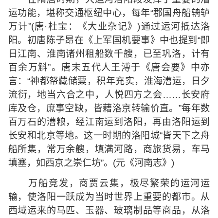
运功能，堪称交通枢纽中心，每年“郡国舟船辀轳
万计”(唐·杜宝：《大业杂记》)通过运河抵达洛
阳。初唐陈子昂在《上军国机要事》中也提到“即
日江南、淮南诸州租船数千艘，已至巩洛，计有
百余万斛”。唐末五代人王溥于《唐会要》中亦
言：“神都帑藏储粟，积年充实，淮海漕运，日夕
流衍，地当六合之中，人悦四方之会……长安府
库及仓，庶事空缺，皆藉洛京转输价直。”每年数
百万石的漕粮，经江南运到洛阳，再由洛阳运到
长安和北京等地。这一时期的洛阳城“皆天下之舟
船所集，常万余艘，填满河路，商旅货易，车马
填塞，如西京之崇仁坊”。(元《河南志》)
万船竞发，商贾云集，极尽繁荣的运河运
输，使洛阳一跃成为当时世界上重要的都市。从
西域运来的马匹、玉器、玻璃制品等商品，从洛