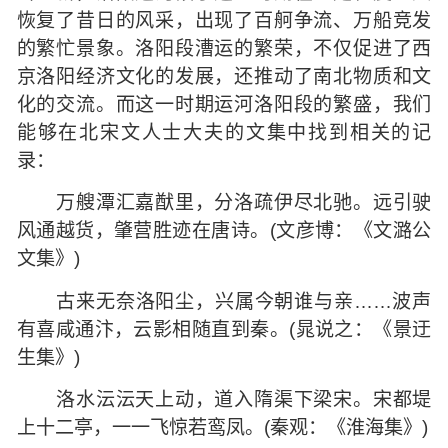
恢复了昔日的风采，出现了百舸争流、万船竞发
的繁忙景象。洛阳段漕运的繁荣，不仅促进了西
京洛阳经济文化的发展，还推动了南北物质和文
化的交流。而这一时期运河洛阳段的繁盛，我们
能够在北宋文人士大夫的文集中找到相关的记
录：
万艘潭汇嘉猷里，分洛疏伊尽北驰。远引驶
风通越货，肇营胜迹在唐诗。(文彦博：《文潞公
文集》)
古来无奈洛阳尘，兴属今朝谁与亲……波声
有喜咸通汴，云影相随直到秦。(晁说之：《景迂
生集》)
洛水沄沄天上动，道入隋渠下梁宋。宋都堤
上十二亭，一一飞惊若鸾凤。(秦观：《淮海集》)