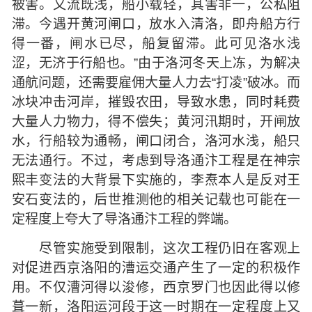
被害。又流既浅，船小载轻，其害非一，公私阻
滞。今遇开黄河闸口，放水入清洛，即舟船方行
得一番，闸水已尽，船复留滞。此可见洛水浅
涩，无济于行船也。”由于洛河冬天上冻，为解决
通航问题，还需要雇佣大量人力去“打凌”破冰。而
冰块冲击河岸，摧毁农田，导致水患，同时耗费
大量人力物力，得不偿失；黄河汛期时，开闸放
水，行船较为通畅，闸口闭合，洛河水浅，船只
无法通行。不过，考虑到导洛通汴工程是在神宗
熙丰变法的大背景下实施的，李焘本人是反对王
安石变法的，后世推测他的相关记载也可能在一
定程度上夸大了导洛通汴工程的弊端。
尽管实施受到限制，这次工程仍旧在客观上
对促进西京洛阳的漕运交通产生了一定的积极作
用。不仅漕河得以浚修，西京罗门也因此得以修
葺一新，洛阳运河段于这一时期在一定程度上又