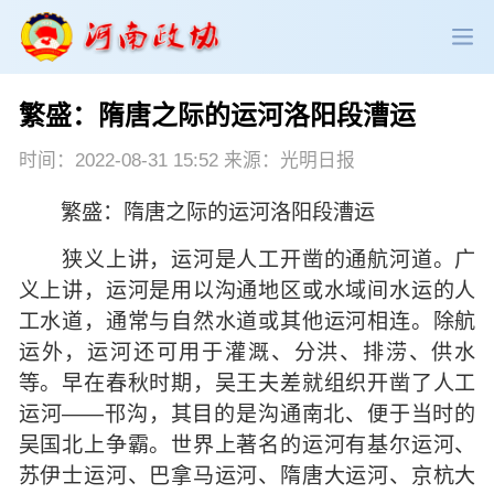
繁盛：隋唐之际的运河洛阳段漕运
政协领导
政协新闻
政协机构
时间：2022-08-31 15:52 来源：光明日报
政协党建
政协工作
会议活动
繁盛：隋唐之际的运河洛阳段漕运
委员履职
政协论坛
专委会工作
狭义上讲，运河是人工开凿的通航河道。广
义上讲，运河是用以沟通地区或水域间水运的人
党派团体
市县政协
专题荟萃
工水道，通常与自然水道或其他运河相连。除航
运外，运河还可用于灌溉、分洪、排涝、供水
等。早在春秋时期，吴王夫差就组织开凿了人工
运河——邗沟，其目的是沟通南北、便于当时的
吴国北上争霸。世界上著名的运河有基尔运河、
苏伊士运河、巴拿马运河、隋唐大运河、京杭大