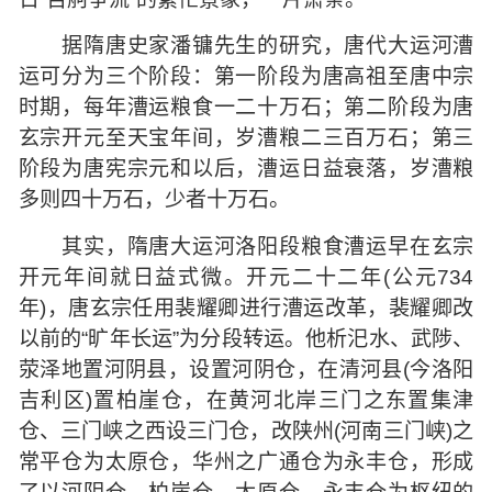
据隋唐史家潘镛先生的研究，唐代大运河漕
运可分为三个阶段：第一阶段为唐高祖至唐中宗
时期，每年漕运粮食一二十万石；第二阶段为唐
玄宗开元至天宝年间，岁漕粮二三百万石；第三
阶段为唐宪宗元和以后，漕运日益衰落，岁漕粮
多则四十万石，少者十万石。
其实，隋唐大运河洛阳段粮食漕运早在玄宗
开元年间就日益式微。开元二十二年(公元734
年)，唐玄宗任用裴耀卿进行漕运改革，裴耀卿改
以前的“旷年长运”为分段转运。他析汜水、武陟、
荥泽地置河阴县，设置河阴仓，在清河县(今洛阳
吉利区)置柏崖仓，在黄河北岸三门之东置集津
仓、三门峡之西设三门仓，改陕州(河南三门峡)之
常平仓为太原仓，华州之广通仓为永丰仓，形成