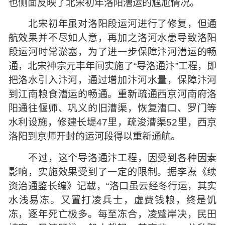
也侧面反映了北宋初年洛阳漕运的尴尬情况。
北宋初年虽对洛阳段运河进行了修复，但通
航效果并不尽如人意，再加之洛河水患导致洛阳
段运河时常淤塞，为了进一步保障汴河漕运的畅
通，北宋神宗元丰年间实施了“导洛通汴”工程，即
把洛水引入汴河，通过增加汴河水量，保障汴河
到江南粮食漕运的畅通。重新疏通西京河南府洛
阳通往偃师、巩义的旧漕渠，恢复漕口、罗门等
水利设施，修建长堤47里，疏浚漕渠52里，西京
洛阳到京师开封的运河段得以重新通航。
不过，这个导洛通汴工程，因受到各种因素
影响，实施效果受到了一定的限制。据李焘《续
资治通鉴长编》记载，“洛口虽云经冬行运，其实
水浅易冻。又置打凌兵士，虚费钱粮，终是饥
冻，逐年死亡极多。每至冻合，凌蹙岸决，民田