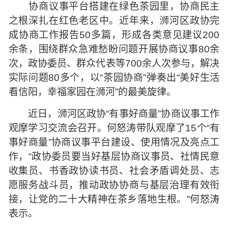
协商议事平台搭建在绿色茶园里，协商民主
之根深扎在红色老区中。近年来，浉河区政协完
成协商工作报告50多篇，形成各类意见建议200
余条，围绕群众急难愁盼问题开展协商议事80余
次，政协委员、群众代表等700余人次参与，解决
实际问题80多个，以“茶园协商”弹奏出“美好生活
看信阳，幸福家园在浉河”的最美旋律。
近日，浉河区政协“有事好商量”协商议事工作
观摩学习交流会召开。何怒涛带队观摩了15个“有
事好商量”协商议事平台建设、使用情况及亮点工
作，“政协委员要当好基层协商议事员、社情民意
收集员、书香政协读书员、社会矛盾调处员、志
愿服务战斗员，推动政协协商与基层治理有效衔
接，让党的二十大精神在茶乡落地生根。”何怒涛
表示。