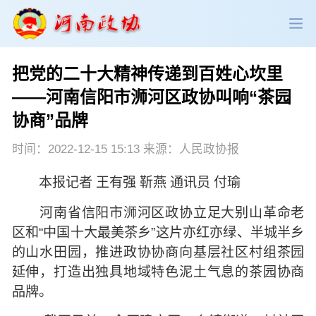
把党的二十大精神传递到百姓心坎里
政协领导
政协新闻
政协机构
——河南信阳市浉河区政协叫响“茶园
协商”品牌
政协党建
政协工作
会议活动
时间：2022-12-15 15:13 来源：人民政协报
委员履职
政协论坛
专委会工作
本报记者 王有强 靳燕 通讯员 付瑜
党派团体
市县政协
专题荟萃
河南省信阳市浉河区政协立足大别山革命老
区和“中国十大最美茶乡”这片亦红亦绿、半城半乡
的山水田园，推进政协协商向基层社区村组茶园
延伸，打造出独具地域特色泥土气息的茶园协商
品牌。