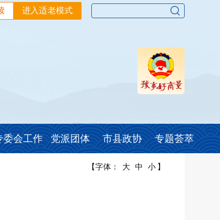
读
进入适老模式
专委会工作
党派团体
市县政协
专题荟萃
【字体：
大
中
小
】