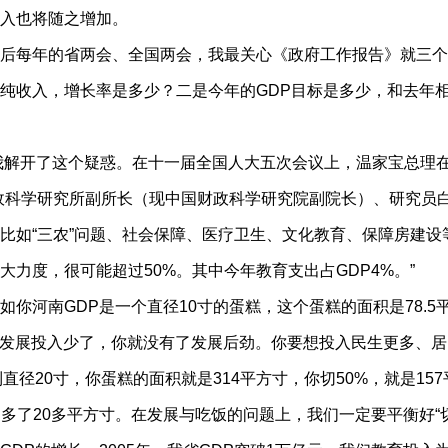
入也将随之增加。
每年的省两会、全国两会，我最关心《政府工作报告》就三个地
纯收入，增长率是多少？二是今年的GDP目标是多少，和去年
解开了这个疑惑。在十一届全国人大五次会议上，温家宝总理在
政科学研究所副所长（现中国财政科学研究院副院长）、研究员
比如“三农”问题、社会保障、医疗卫生、文化教育、保障房建
大力度，很可能超过50%。其中今年教育支出占GDP4%。”
南GDP是一个直径10寸的蛋糕，这个蛋糕的面积是78.5平
但是你发展投入少了，你就没有了发展后劲。你要想投入民生更多、
径20寸，你蛋糕的面积就是314平方寸，你切50%，就是15
糕切多了20多平方寸。在发展与吃饭的问题上，我们一定要平衡好“切