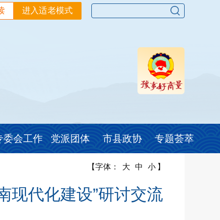
读
进入适老模式
专委会工作
党派团体
市县政协
专题荟萃
【字体：
大
中
小
】
南现代化建设”研讨交流