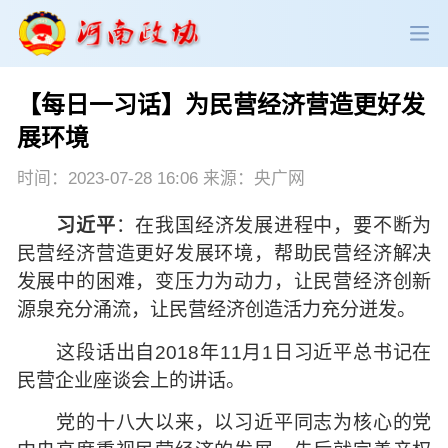
【每日一习话】为民营经济营造更好发
政协领导
政协新闻
政协机构
展环境
政协党建
政协工作
会议活动
时间：2023-07-28 16:06 来源：央广网
习近平
：在我国经济发展进程中，要不断为
委员履职
政协论坛
专委会工作
民营经济营造更好发展环境，帮助民营经济解决
发展中的困难，变压力为动力，让民营经济创新
党派团体
市县政协
专题荟萃
源泉充分涌流，让民营经济创造活力充分迸发。
这段话出自2018年11月1日习近平总书记在
民营企业座谈会上的讲话。
党的十八大以来，以习近平同志为核心的党