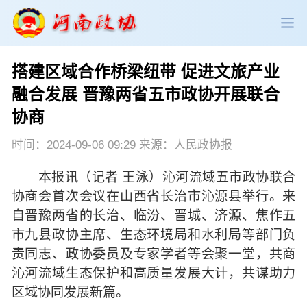
搭建区域合作桥梁纽带 促进文旅产业
政协领导
政协新闻
政协机构
融合发展 晋豫两省五市政协开展联合
协商
政协党建
政协工作
会议活动
时间：2024-09-06 09:29 来源：人民政协报
委员履职
政协论坛
专委会工作
本报讯（记者 王泳）沁河流域五市政协联合
党派团体
市县政协
专题荟萃
协商会首次会议在山西省长治市沁源县举行。来
自晋豫两省的长治、临汾、晋城、济源、焦作五
市九县政协主席、生态环境局和水利局等部门负
责同志、政协委员及专家学者等会聚一堂，共商
沁河流域生态保护和高质量发展大计，共谋助力
区域协同发展新篇。