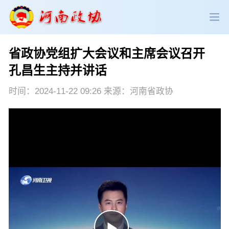
省政协党组扩大会议和主席会议召开
政协领导
政协新闻
政协机构
孔昌生主持并讲话
政协党建
政协工作
会议活动
时间：2024-11-22 09:26 来源：河南省政协
委员履职
政协论坛
专委会工作
党派团体
市县政协
专题荟萃