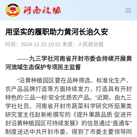
用坚实的履职助力黄河长治久安
政协领导
政协新闻
政协机构
时间：2024-12-23 10:52 来源：人民政协报
政协党建
政协工作
会议活动
——
九三学社河南省开封市委会持续开展黄
河流域生态保护专项民主监督
委员履职
政协论坛
专委会工作
“沿黄种植园区要在品种筛选、标准化生产、
党派团体
市县政协
专题荟萃
农产品品牌打造等方面持续发力，打造具有开封
特色的‘三品一标’安全优质农产品。”近期，由九三
学社社员、河南省开封市蔬菜科学研究所茄果类
研究室主任赵新彬撰写的《提升果蔬品质 促进开
封沿黄种植园区可持续发展》的信息通过“直通车”
制度送达中共开封市委，得到了市委主要领导同