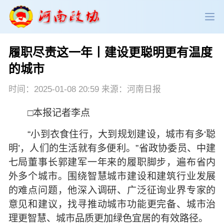
履职尽责这一年丨建设更聪明更有温度
政协领导
政协新闻
政协机构
的城市
政协党建
政协工作
会议活动
时间：2025-01-08 20:59 来源：河南日报
□本报记者李点
委员履职
政协论坛
专委会工作
“小到衣食住行，大到规划建设，城市有多‘聪
党派团体
市县政协
专题荟萃
明’，人们的生活就有多便利。”省政协委员、中建
七局董事长郭建军一年来的履职脚步，遍布省内
外多个城市。围绕智慧城市建设和建筑行业发展
的难点问题，他深入调研、广泛征询业界专家的
意见和建议，找寻推动城市功能更完备、城市治
理更智慧、城市品质更加绿色宜居的有效路径。