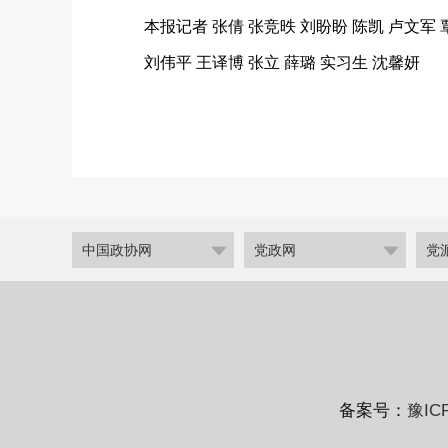
本报记者 张倩 张竞昳 刘盼盼 陈凯 卢文军 
刘伟平 王译博 张立 薛璐 实习生 沈馨妍
中国政协网
党政网
党
备案号：
豫IC