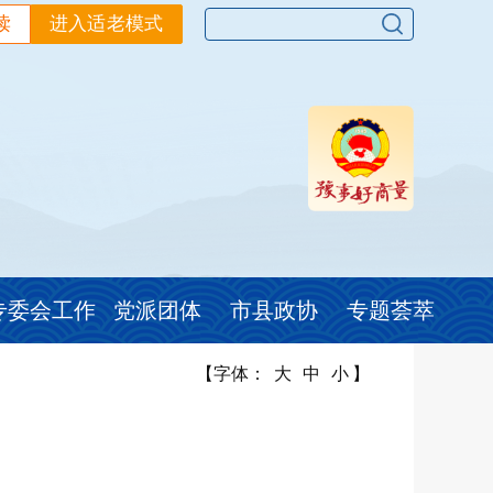
读
进入适老模式
专委会工作
党派团体
市县政协
专题荟萃
【字体：
大
中
小
】