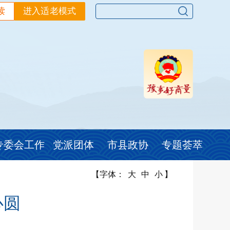
读
进入适老模式
专委会工作
党派团体
市县政协
专题荟萃
【字体：
大
中
小
】
心圆