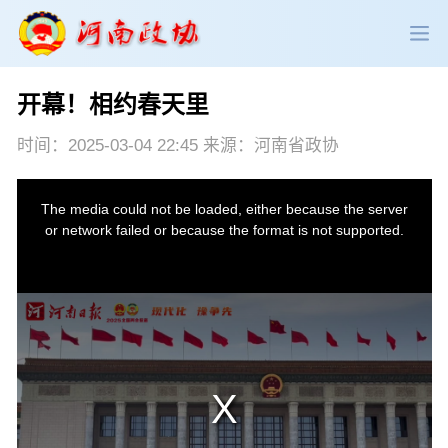
开幕！相约春天里
政协领导
政协新闻
政协机构
时间：2025-03-04 22:45 来源：河南省政协
政协党建
政协工作
会议活动
委员履职
政协论坛
专委会工作
党派团体
市县政协
专题荟萃