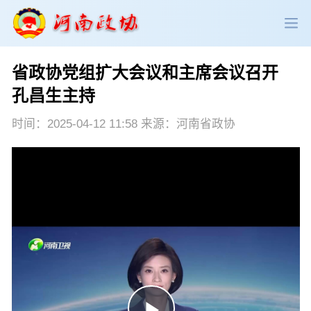
省政协党组扩大会议和主席会议召开
政协领导
政协新闻
政协机构
孔昌生主持
政协党建
政协工作
会议活动
时间：2025-04-12 11:58 来源：河南省政协
委员履职
政协论坛
专委会工作
党派团体
市县政协
专题荟萃