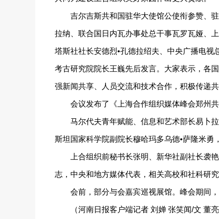
吉尔吉斯共和国驻华大使馆公使衔参赞、驻上
拉纳、联合国日内瓦办事处总干事瓦罗瓦娅、上
塔斯社社长安德烈•孔德拉绍夫、中央广播电视
考古研究院院长王巍先后发言。大家表示，各国
强新闻共享、人员交流和技术合作，积极传递共
会议发布了《上海合作组织媒体峰会郑州共识
马尔代夫青年赋能、信息和艺术部长易卜拉欣
斯坦国家科学院副院长穆哈玛多乌德•萨隆米勇
上合组织前秘书长张明、新华社副社长袭艳春
志，中央和地方媒体代表，相关高校和社科研究
会前，部分与会嘉宾巡视展馆。峰会期间，参
（河南日报客户端记者 刘婵 张笑闻/文 董亮