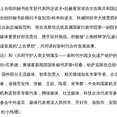
合组织秘书处常驻代表阿达诺夫•拉赫曼宣读吉尔吉斯共和国总
合组织秘书处顾问卡兹别克•科奇科诺夫、科威特驻华大使贾西
总台副总编辑范昀、塔吉克斯坦总统直属国家行政学院第一副院长
媒体要更好担负责任、携手应对挑战，积极做“上海精神”的弘
谋发展的“上合梦想”，共同讲好新时代合作发展故事。
》和《共同守护人类文明瑰宝——新时代中国文化遗产保护的
•瓦希德，柬埔寨新闻部国务秘书罗斯•坦桑，哈萨克斯坦总统
，国外部分主流媒体、智库负责人，相关领域知名专家学者、企
，省领导安伟、张敏、王崧、陈星、宋争辉，中央和国家机关
机构及智库专家代表，网络媒体、社交媒体、科技企业代表等参
会中外嘉宾、媒体代表将深入郑州市、开封市、洛阳市、安阳
 杜小伟/图）