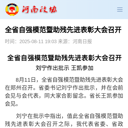
全省自强模范暨助残先进表彰大会召开
政协领导
政协新闻
政协机构
时间：2025-08-11 19:03 来源：河南日报
政协党建
政协工作
会议活动
委员履职
政协论坛
专委会工作
8月11日，全省自强模范暨助残先进表彰大会
党派团体
市县政协
专题荟萃
在郑州召开。省委书记刘宁作出批示，并在会前
会见与会代表，同大家合影留念。省长王凯参加
会见。
刘宁在批示中指出，值此全省自强模范暨助
残先进表彰大会召开之际，我代表省委、省政