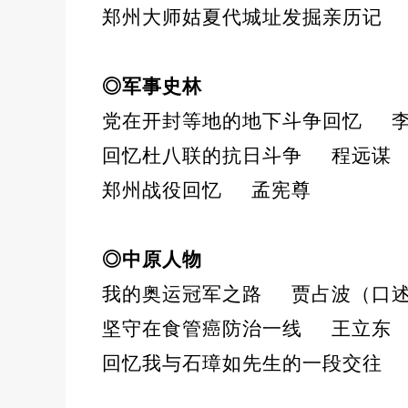
郑州大师姑夏代城址发掘亲历记
◎军事史林
党在开封等地的地下斗争回忆
回忆杜八联的抗日斗争
程远谋
郑州战役回忆
孟宪尊
◎中原人物
我的奥运冠军之路
贾占波（口
坚守在食管癌防治一线
王立东
回忆我与石璋如先生的一段交往