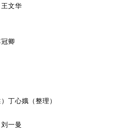
王文华
李冠卿
述）丁心娥（整理）
刘一曼