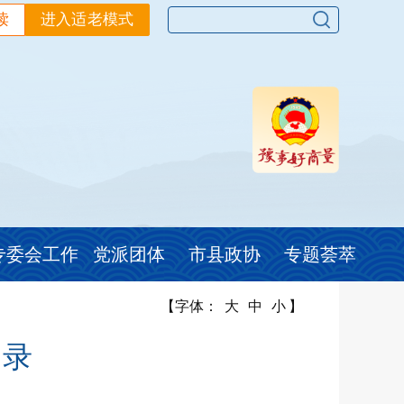
读
进入适老模式
专委会工作
党派团体
市县政协
专题荟萃
【字体：
大
中
小
】
目录