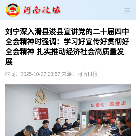
刘宁深入滑县浚县宣讲党的二十届四中
政协领导
政协新闻
政协机构
全会精神时强调：学习好宣传好贯彻好
全会精神 扎实推动经济社会高质量发
政协党建
政协工作
会议活动
展
委员履职
政协论坛
专委会工作
时间：2025-10-27 08:57 来源：河南日报
党派团体
市县政协
专题荟萃