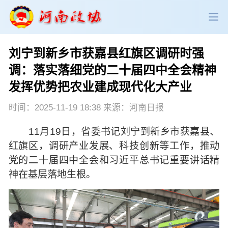
刘宁到新乡市获嘉县红旗区调研时强
政协领导
政协新闻
政协机构
调：落实落细党的二十届四中全会精神
发挥优势把农业建成现代化大产业
政协党建
政协工作
会议活动
时间：2025-11-19 18:38 来源：河南日报
委员履职
政协论坛
专委会工作
11月19日，省委书记刘宁到新乡市获嘉县、
党派团体
市县政协
专题荟萃
红旗区，调研产业发展、科技创新等工作，推动
党的二十届四中全会和习近平总书记重要讲话精
神在基层落地生根。