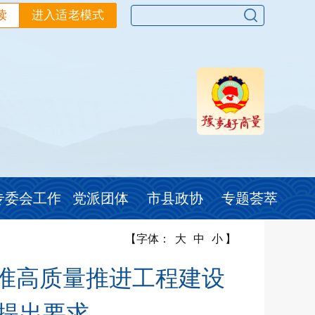
读
进入适老模式
专委会工作
党派团体
市县政协
专题荟萃
【字体：
大
中
小
】
标准高质量推进工程建设
提出要求