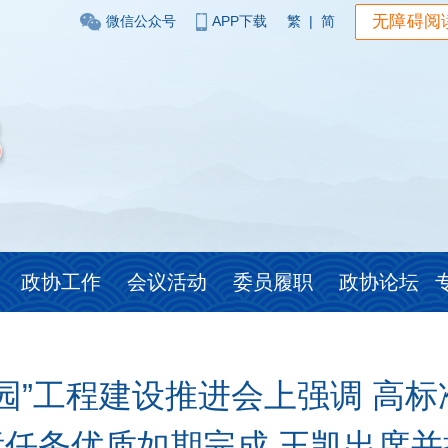
无障碍阅
微信公众号
APP下载
繁
|
简
政协工作
会议活动
委员履职
政协论坛
园”工程建设推进会上强调 高
标任务优质如期完成 王凯出席并