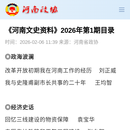
《河南文史资料》2026年第1期目录
政协领导
政协新闻
政协机构
时间：2026-02-06 11:39 来源：河南省政协
政协党建
政协工作
会议活动
◎政海波澜
委员履职
政协论坛
专委会工作
改革开放初期我在河南工作的经历
刘正威
党派团体
市县政协
专题荟萃
我与史隆甫副市长共事的二十年
王均智
◎经济史话
回忆三线建设的物资保障
袁宝华