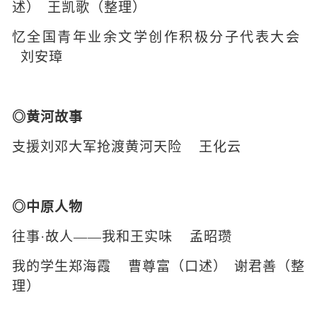
述）
王凯歌（整理）
忆全国青年业余文学创作积极分子代表大会
刘安璋
◎黄河故事
支援刘邓大军抢渡黄河天险
王化云
◎中原人物
往事
·故人——我和王实味
孟昭瓒
我的学生郑海霞
曹尊富（口述）
谢君善（整
理）