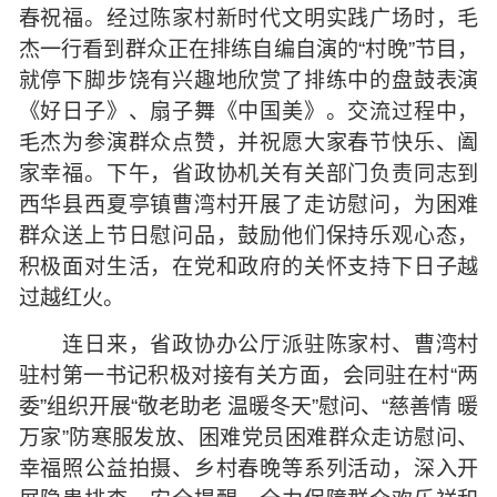
春祝福。经过陈家村新时代文明实践广场时，毛
杰一行看到群众正在排练自编自演的“村晚”节目，
就停下脚步饶有兴趣地欣赏了排练中的盘鼓表演
《好日子》、扇子舞《中国美》。交流过程中，
毛杰为参演群众点赞，并祝愿大家春节快乐、阖
家幸福。下午，省政协机关有关部门负责同志到
西华县西夏亭镇曹湾村开展了走访慰问，为困难
群众送上节日慰问品，鼓励他们保持乐观心态，
积极面对生活，在党和政府的关怀支持下日子越
过越红火。
连日来，省政协办公厅派驻陈家村、曹湾村
驻村第一书记积极对接有关方面，会同驻在村“两
委”组织开展“敬老助老 温暖冬天”慰问、“慈善情 暖
万家”防寒服发放、困难党员困难群众走访慰问、
幸福照公益拍摄、乡村春晚等系列活动，深入开