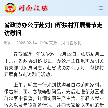
省政协办公厅赴对口帮扶村开展春节走
政协领导
政协新闻
政协机构
访慰问
政协党建
政协工作
会议活动
时间：2026-02-14 10:04 来源：河南省政协
春节临近，年味浓浓。2月13日，农历腊月二
委员履职
政协论坛
专委会工作
十六，省政协副秘书长、办公厅主任毛杰及机关
有关部门负责同志，赴省政协办公厅对口帮扶村
党派团体
市县政协
专题荟萃
开展春节走访慰问活动。
上午，毛杰一行来到扶沟县白潭镇陈家村，
带着米、面、春联等慰问品，先后走进部分困难
群众家中看望，详细询问生产生活、年轻人就业
收入以及年货准备情况，并向大家致以美好的新