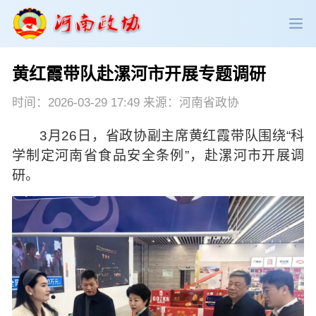
黄红霞带队赴漯河市开展专题调研
政协领导
政协新闻
政协机构
时间：2026-03-29 17:49 来源：河南省政协
政协党建
政协工作
会议活动
3月26日，省政协副主席黄红霞带队围绕“科
学制定河南省食品安全条例”，赴漯河市开展调
委员履职
政协论坛
专委会工作
研。
党派团体
市县政协
专题荟萃