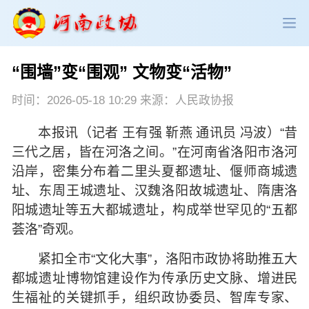
“围墙”变“围观” 文物变“活物”
政协领导
政协新闻
政协机构
时间：2026-05-18 10:29 来源：人民政协报
政协党建
政协工作
会议活动
本报讯（记者 王有强 靳燕 通讯员 冯波）“昔
三代之居，皆在河洛之间。”在河南省洛阳市洛河
委员履职
政协论坛
专委会工作
沿岸，密集分布着二里头夏都遗址、偃师商城遗
址、东周王城遗址、汉魏洛阳故城遗址、隋唐洛
党派团体
市县政协
专题荟萃
阳城遗址等五大都城遗址，构成举世罕见的“五都
荟洛”奇观。
紧扣全市“文化大事”，洛阳市政协将助推五大
都城遗址博物馆建设作为传承历史文脉、增进民
生福祉的关键抓手，组织政协委员、智库专家、