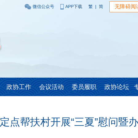
无障碍阅
微信公众号
APP下载
繁
|
简
政协工作
会议活动
委员履职
政协论坛
定点帮扶村开展“三夏”慰问暨