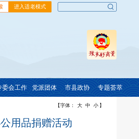
读
进入适老模式
专委会工作
党派团体
市县政协
专题荟萃
【字体：
大
中
小
】
办公用品捐赠活动