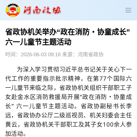
省政协机关举办“政在消防・协童成长”
政协领导
政协新闻
政协机构
六一儿童节主题活动
政协党建
政协工作
会议活动
时间：2026-06-03 09:16 来源：河南省政协
为深入学习贯彻习近平总书记关于关心下一
委员履职
政协论坛
专委会工作
代工作的重要指示批示精神，
在
第
77
个
国际六
一儿童节
来临之际，
省政协机关组织干部职工子
党派团体
市县政协
专题荟萃
女赴金水区消防救援局开展
“
政在消防・协童成
长
”
六一儿童节主题活动
。
省政协副秘书长李
远
，
省政协办公厅二级巡视员、机关妇委会主任
黄云
，省政协
机关干部职工及其子女
100
余人参
加活动。