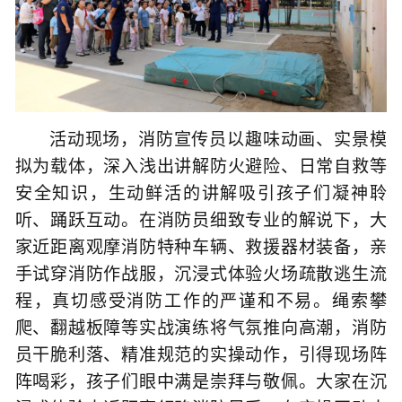
活动现场，消防宣传员以趣味动画、实景模
拟为载体，深入浅出讲解防火避险、日常自救等
安全知识，生动鲜活的讲解吸引孩子们凝神聆
听、踊跃互动。在消防员细致专业的解说下，大
家近距离观摩消防特种车辆、救援器材装备，亲
手试穿消防作战服，沉浸式体验火场疏散逃生流
程，真切感受消防工作的严谨和不易。
绳索攀
爬、翻越板障等实战演练将气氛推向高潮，
消防
员干脆利落、精准规范的实操动作，引得现场阵
阵喝彩，孩子们眼中满是
崇拜
与
敬佩
。大家在沉