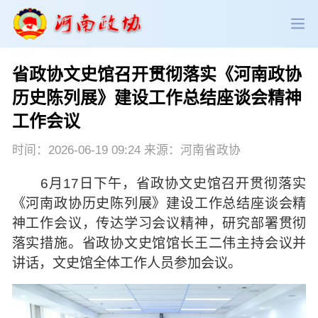
省政协文史馆召开贯彻落实《河南政协
政协领导
政协新闻
政协机构
历史陈列展》建设工作总结座谈会精神
工作会议
政协党建
政协工作
会议活动
时间：2026-06-19 09:24 来源：河南省政协
委员履职
政协论坛
专委会工作
6月17日下午，省政协文史馆召开贯彻落实
党派团体
市县政协
专题荟萃
《河南政协历史陈列展》建设工作总结座谈会精
神工作会议，传达学习会议精神，研究部署贯彻
落实措施。省政协文史馆馆长王二伟主持会议并
讲话，文史馆全体工作人员参加会议。