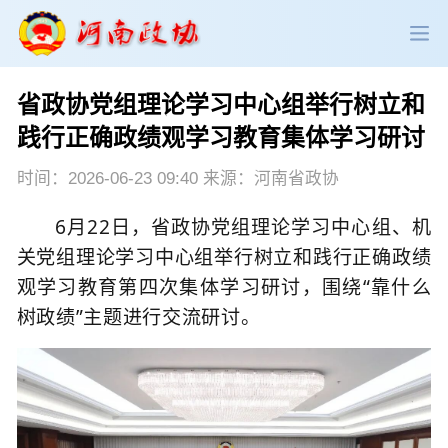
省政协党组理论学习中心组举行树立和
政协领导
政协新闻
政协机构
践行正确政绩观学习教育集体学习研讨
政协党建
政协工作
会议活动
时间：2026-06-23 09:40 来源：河南省政协
6
月
22
日，省政协党组理论学习中心组、机
委员履职
政协论坛
专委会工作
关党组理论学习中心组举行树立和践行正确政绩
观学习教育第四次集体学习研讨，围绕“靠什么
党派团体
市县政协
专题荟萃
树政绩”主题进行交流研讨。