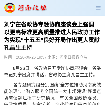
刘宁在省政协专题协商座谈会上强调
政协领导
政协新闻
政协机构
以更高标准更高质量推进人民政协工作
为实现“十五五”良好开局作出更大贡献
政协党建
政协工作
会议活动
孔昌生主持
委员履职
政协论坛
专委会工作
时间：2026-06-26 19:37 来源：河南日报客户端
党派团体
市县政协
专题荟萃
6月26日，省政协召开专题协商座谈会。省委
书记刘宁出席并讲话，省政协主席孔昌生主持。
各专题研究组分别围绕“全方位推动河南高效
能治理”、“融入服务全国统一大市场建设”等重点
协商议题汇报了研究情况，有关全国政协委员、
省政协委员、专家学者、企业代表和省直单位负