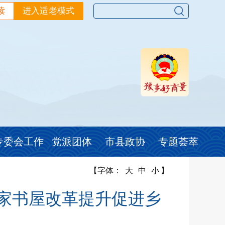
读
进入适老模式
专委会工作
党派团体
市县政协
专题荟萃
【字体：
大
中
小
】
家书屋改革提升促进乡