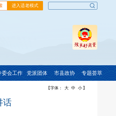
读
进入适老模式
专委会工作
党派团体
市县政协
专题荟萃
【字体：
大
中
小
】
讲话